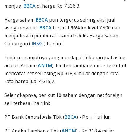
menjual
BBCA
di harga Rp 7.536,3.
Harga saham
BBCA
pun tergerus seiring aksi jual
asing tersebut.
BBCA
turun 1,96% ke level 7.500 dan
menjadi satu pemberat utama Indeks Harga Saham
Gabungan (
IHSG
) hari ini.
Emiten selanjutnya yang mendapat tekanan jual asing
adalah Antam (
ANTM
). Emiten tambang emas tersebut
mencatat net sell asing Rp 318,4 miliar dengan rata-
rata harga jual 4.615,7.
Selengkapnya, berikut 10 saham dengan net foreign
sell terbesar hari ini:
PT Bank Central Asia Tbk (
BBCA
) - Rp 1,1 triliun
PT Aneka Tambang Tbk (
ANTM
) - Rp 318,4 miliar