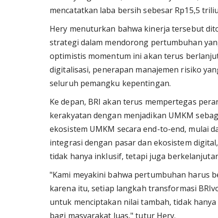
mencatatkan laba bersih sebesar Rp15,5 tril
Hery menuturkan bahwa kinerja tersebut dit
strategi dalam mendorong pertumbuhan yang 
optimistis momentum ini akan terus berlanju
digitalisasi, penerapan manajemen risiko yang
seluruh pemangku kepentingan.
Ke depan, BRI akan terus mempertegas pera
kerakyatan dengan menjadikan UMKM sebag
ekosistem UMKM secara end-to-end, mulai d
integrasi dengan pasar dan ekosistem digi
tidak hanya inklusif, tetapi juga berkelanjutan
"Kami meyakini bahwa pertumbuhan harus be
karena itu, setiap langkah transformasi BRI
untuk menciptakan nilai tambah, tidak hany
bagi masyarakat luas," tutur Hery.