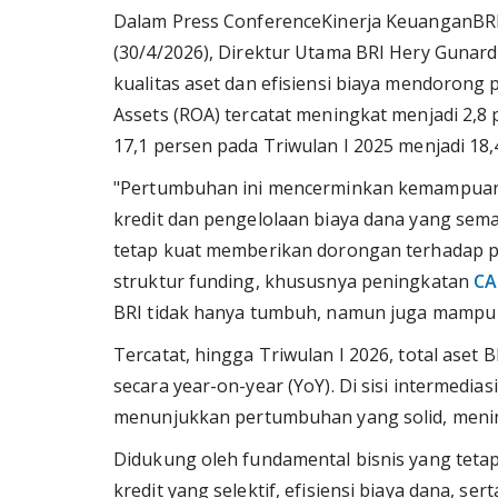
Dalam Press ConferenceKinerja KeuanganBRI 
(30/4/2026), Direktur Utama BRI Hery Gunar
kualitas aset dan efisiensi biaya mendorong 
Assets (ROA) tercatat meningkat menjadi 2,8 
17,1 persen pada Triwulan I 2025 menjadi 18,
"Pertumbuhan ini mencerminkan kemampuan 
kredit dan pengelolaan biaya dana yang semak
tetap kuat memberikan dorongan terhadap pe
struktur funding, khususnya peningkatan
CA
BRI tidak hanya tumbuh, namun juga mampu m
Tercatat, hingga Triwulan I 2026, total aset 
secara year-on-year (YoY). Di sisi intermedia
menunjukkan pertumbuhan yang solid, mening
Didukung oleh fundamental bisnis yang tetap
kredit yang selektif, efisiensi biaya dana, ser