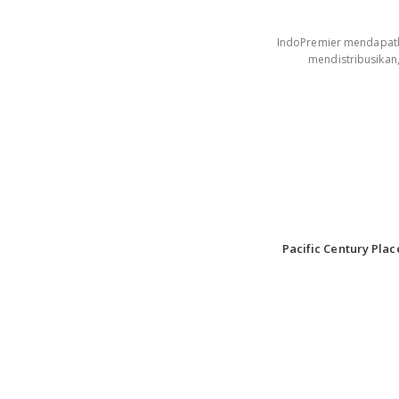
IndoPremier mendapatkan
mendistribusikan
Pacific Century Plac