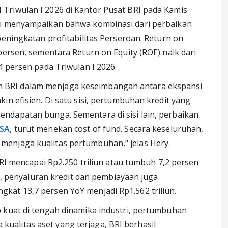
Triwulan I 2026 di Kantor Pusat BRI pada Kamis
di menyampaikan bahwa kombinasi dari perbaikan
peningkatan profitabilitas Perseroan. Return on
persen, sementara Return on Equity (ROE) naik dari
4 persen pada Triwulan I 2026.
BRI dalam menjaga keseimbangan antara ekspansi
in efisien. Di satu sisi, pertumbuhan kredit yang
ndapatan bunga. Sementara di sisi lain, perbaikan
SA
, turut menekan cost of fund. Secara keseluruhan,
enjaga kualitas pertumbuhan," jelas Hery.
BRI mencapai Rp2.250 triliun atau tumbuh 7,2 persen
si, penyaluran kredit dan pembiayaan juga
kat 13,7 persen YoY menjadi Rp1.562 triliun.
 kuat di tengah dinamika industri, pertumbuhan
ta kualitas aset yang terjaga, BRI berhasil