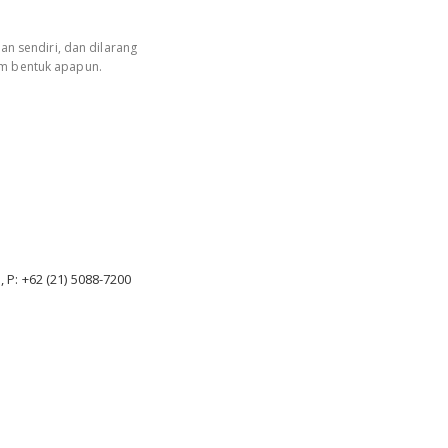
an sendiri, dan dilarang
am bentuk apapun.
, P: +62 (21) 5088-7200