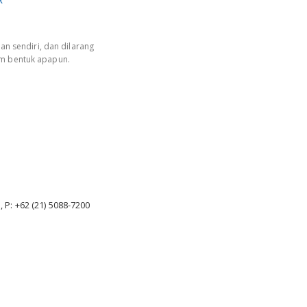
R
an sendiri, dan dilarang
am bentuk apapun.
, P: +62 (21) 5088-7200