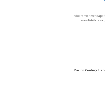
IndoPremier mendapatkan
mendistribusikan
Pacific Century Plac