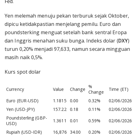
Fed.
Yen melemah menuju pekan terburuk sejak Oktober,
dipicu ketidakpastian menjelang pemilu. Euro dan
poundsterking menguat setelah bank sentral Eropa
dan Inggris menahan suku bunga. Indeks dolar (
DXY
)
turun 0,20% menjadi 97,633, namun secara mingguan
masih naik 0,5%.
Kurs spot dolar
%
Currency
Value
Change
Time (ET)
Change
Euro (EUR-USD)
1.1815
0.00
0.32%
02/06/2026
Yen (USD-JPY)
157.22
0.18
0.11%
02/06/2026
Poundsterling (GBP-
1.3611
0.01
0.59%
02/06/2026
USD)
Rupiah (USD-IDR)
16,876
34.00
0.20%
02/06/2026