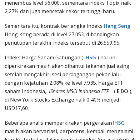
menembus level 56.000, sementara indeks Topix naik
2,27% dan juga mencetak rekor tertinggi baru.
Sementara itu, kontrak berjangka Indeks
Hang Seng
Hong Kong berada di level 27.053, dibandingkan
penutupan terakhir indeks tersebut di 26.559,95.
Indeks Harga Saham Gabungan (
IHSG
) hari ini
diperkirakan masih akan dihantui tekanan jual asing,
setelah mengakhiri sesi perdagangan pekan lalu
dengan kejatuhan 2,08% ke level 7.935. Harga ETF
saham Indonesia,
iShares MSCI Indonesia ETF
(
EIDO
),
di New York Stocks Exchange naik 0,40% menjadi
USD17,60.
Beberapa analis memperkirakan pergerakan
IHSG
masih akan bervariasi, berpotensi kembali mengalami
koreksi terbatas dalam jangka pendek. Secara teknikal