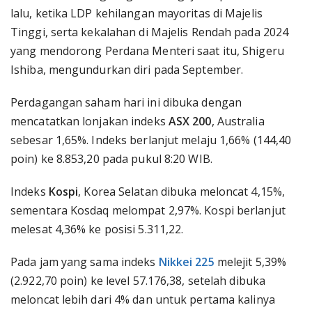
lalu, ketika LDP kehilangan mayoritas di Majelis
Tinggi, serta kekalahan di Majelis Rendah pada 2024
yang mendorong Perdana Menteri saat itu, Shigeru
Ishiba, mengundurkan diri pada September.
Perdagangan saham hari ini dibuka dengan
mencatatkan lonjakan indeks
ASX 200
, Australia
sebesar 1,65%. Indeks berlanjut melaju 1,66% (144,40
poin) ke 8.853,20 pada pukul 8:20 WIB.
Indeks
Kospi
,
Korea Selatan dibuka meloncat 4,15%,
sementara Kosdaq melompat 2,97%. Kospi berlanjut
melesat 4,36% ke posisi 5.311,22.
Pada jam yang sama indeks
Nikkei 225
melejit 5,39%
(2.922,70 poin) ke level 57.176,38, setelah dibuka
meloncat lebih dari 4% dan untuk pertama kalinya