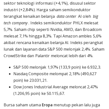
sektor teknologi informasi (+4,1%), disusul sektor
industri (+2,84%). Harga saham semikonduktor
terangkat kenaikan belanja
data center
AI oleh
big
tech company
. Indeks semikonduktor PHLX melesat
5,7%. Saham chip seperti Nvidia, AMD, dan Broadcom
melesat 7,1% hingga 8,3%. Tapi Amazon ambles 5,6%
akibat rencana kenaikan belanja AI. Indeks perangkat
lunak dan layanan data S&P 500 melonjak 2,4%. Saham
CrowdStrike dan Palantir meloncat lebih dari 4%.
S&P 500 melonjak 1,97% (133,9 poin) ke 6.932,3.
Nasdaq Composite melompat 2,18% (490,627
poin) ke 23.031,21.
Dow Jones Industrial Average meloncat 2,47%
(1.206,95 poin) ke 50.115,67.
Bursa saham utama
Eropa
menutup pekan lalu juga