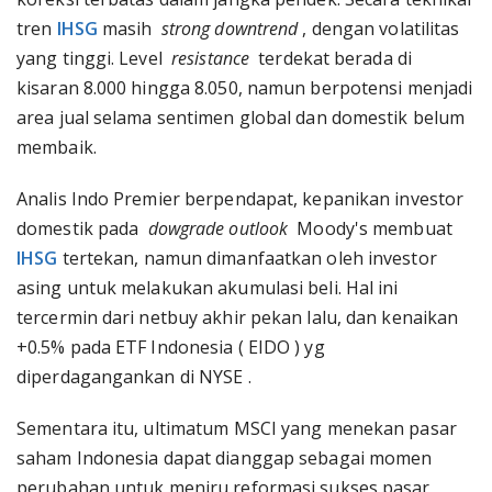
tren
IHSG
masih
strong downtrend
, dengan volatilitas
yang tinggi. Level
resistance
terdekat berada di
kisaran 8.000 hingga 8.050, namun berpotensi menjadi
area jual selama sentimen global dan domestik belum
membaik.
Analis Indo Premier berpendapat, kepanikan investor
domestik pada
dowgrade outlook
Moody's membuat
IHSG
tertekan, namun dimanfaatkan oleh investor
asing untuk melakukan akumulasi beli. Hal ini
tercermin dari netbuy akhir pekan lalu, dan kenaikan
+0.5% pada ETF Indonesia ( EIDO ) yg
diperdagangankan di NYSE .
Sementara itu, ultimatum MSCI yang menekan pasar
saham Indonesia dapat dianggap sebagai momen
perubahan untuk meniru reformasi sukses pasar