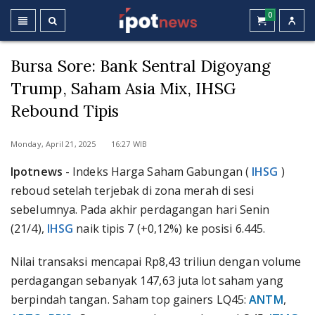
0
Bursa Sore: Bank Sentral Digoyang
Trump, Saham Asia Mix, IHSG
Rebound Tipis
Monday, April 21, 2025 16:27 WIB
Ipotnews
- Indeks Harga Saham Gabungan (
IHSG
)
reboud setelah terjebak di zona merah di sesi
sebelumnya. Pada akhir perdagangan hari Senin
(21/4),
IHSG
naik tipis 7 (+0,12%) ke posisi 6.445.
Nilai transaksi mencapai Rp8,43 triliun dengan volume
perdagangan sebanyak 147,63 juta lot saham yang
berpindah tangan. Saham top gainers LQ45:
ANTM
,