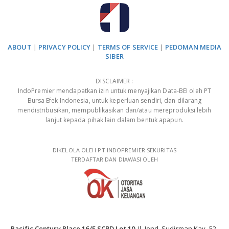
ABOUT
|
PRIVACY POLICY
|
TERMS OF SERVICE
|
PEDOMAN MEDIA
SIBER
DISCLAIMER :
IndoPremier mendapatkan izin untuk menyajikan Data-BEI oleh PT
Bursa Efek Indonesia, untuk keperluan sendiri, dan dilarang
mendistribusikan, mempublikasikan dan/atau mereproduksi lebih
lanjut kepada pihak lain dalam bentuk apapun.
DIKELOLA OLEH PT INDOPREMIER SEKURITAS
TERDAFTAR DAN DIAWASI OLEH
Pacific Century Place 16/F SCBD Lot 10
, Jl. Jend. Sudirman Kav. 52-