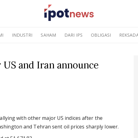
MI
INDUSTRI
SAHAM
DARI IPS
OBLIGASI
REKSAD
r US and Iran announce
llying with other major US indices after the
ington and Tehran sent oil prices sharply lower.