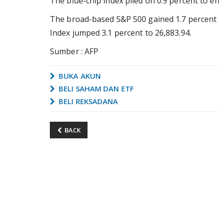
The blue-chip index piled on 0.9 percent to en
The broad-based S&P 500 gained 1.7 percent t
Index jumped 3.1 percent to 26,883.94.
Sumber : AFP
BUKA AKUN
BELI SAHAM DAN ETF
BELI REKSADANA
BACK