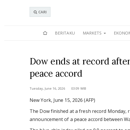
CARI
BERITAKU
MARKETS
EKONO
Dow ends at record afte
peace accord
Tuesday, June 16, 2026 03:09 WIB
New York, June 15, 2026 (AFP)
The Dow finished at a fresh record Monday, ra
announcement of a peace accord between Wash