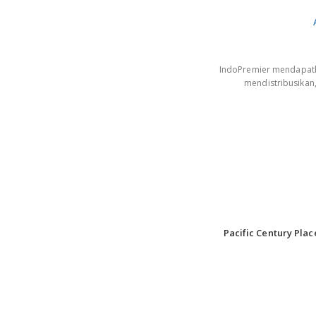
IndoPremier mendapatkan
mendistribusikan
Pacific Century Plac