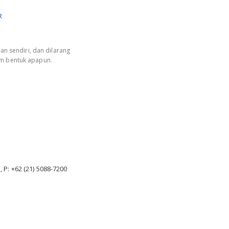
R
an sendiri, dan dilarang
am bentuk apapun.
, P: +62 (21) 5088-7200