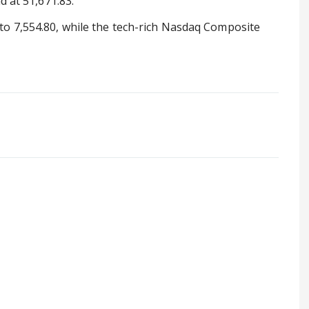
d at 51,671.83.
o 7,554.80, while the tech-rich Nasdaq Composite