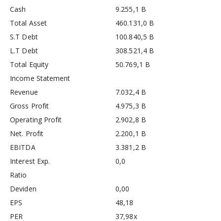
Cash
9.255,1 B
Total Asset
460.131,0 B
S.T Debt
100.840,5 B
L.T Debt
308.521,4 B
Total Equity
50.769,1 B
Income Statement
Revenue
7.032,4 B
Gross Profit
4.975,3 B
Operating Profit
2.902,8 B
Net. Profit
2.200,1 B
EBITDA
3.381,2 B
Interest Exp.
0,0
Ratio
Deviden
0,00
EPS
48,18
PER
37,98x