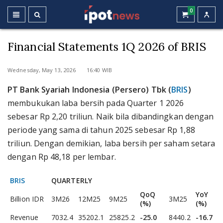
0
Financial Statements 1Q 2026 of BRIS
Wednesday, May 13, 2026 16:40 WIB
PT Bank Syariah Indonesia (Persero) Tbk (
BRIS
)
membukukan laba bersih pada Quarter 1 2026
sebesar Rp 2,20 triliun. Naik bila dibandingkan dengan
periode yang sama di tahun 2025 sebesar Rp 1,88
triliun. Dengan demikian, laba bersih per saham setara
dengan Rp 48,18 per lembar.
BRIS
QUARTERLY
QoQ
YoY
Billion IDR
3M26
12M25
9M25
3M25
(%)
(%)
Revenue
7032.4
35202.1
25825.2
-25.0
8440.2
-16.7