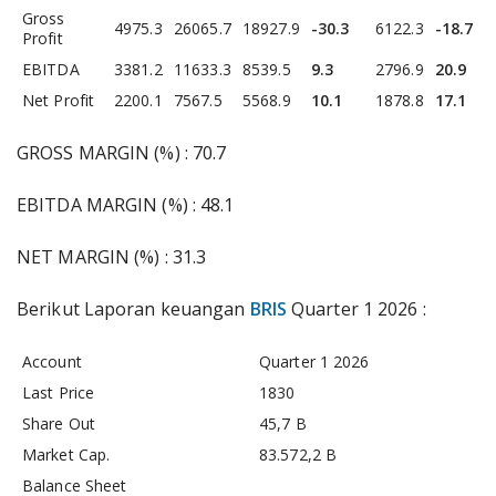
Gross
4975.3
26065.7
18927.9
-30.3
6122.3
-18.7
Profit
EBITDA
3381.2
11633.3
8539.5
9.3
2796.9
20.9
Net Profit
2200.1
7567.5
5568.9
10.1
1878.8
17.1
GROSS MARGIN (%) : 70.7
EBITDA MARGIN (%) : 48.1
NET MARGIN (%) : 31.3
Berikut Laporan keuangan
BRIS
Quarter 1 2026 :
Account
Quarter 1 2026
Last Price
1830
Share Out
45,7 B
Market Cap.
83.572,2 B
Balance Sheet