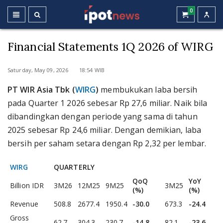
0
Financial Statements 1Q 2026 of WIRG
Saturday, May 09, 2026 18:54 WIB
PT WIR Asia Tbk (
WIRG
)
membukukan laba bersih
pada Quarter 1 2026 sebesar Rp 27,6 miliar. Naik bila
dibandingkan dengan periode yang sama di tahun
2025 sebesar Rp 24,6 miliar. Dengan demikian, laba
bersih per saham setara dengan Rp 2,32 per lembar.
WIRG
QUARTERLY
QoQ
YoY
Billion IDR
3M26
12M25
9M25
3M25
(%)
(%)
Revenue
508.8
2677.4
1950.4
-30.0
673.3
-24.4
Gross
62.7
304.3
230.7
-14.8
82.1
-23.6