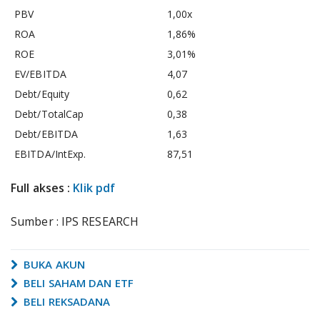
PBV
1,00x
ROA
1,86%
ROE
3,01%
EV/EBITDA
4,07
Debt/Equity
0,62
Debt/TotalCap
0,38
Debt/EBITDA
1,63
EBITDA/IntExp.
87,51
Full akses :
Klik pdf
Sumber : IPS RESEARCH
BUKA AKUN
BELI SAHAM DAN ETF
BELI REKSADANA