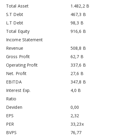
Total Asset
1.482,2 B
S.T Debt
467,3 B
L.T Debt
98,3 B
Total Equity
916,6 B
Income Statement
Revenue
508,8 B
Gross Profit
62,7 B
Operating Profit
337,6 B
Net. Profit
27,6 B
EBITDA
347,8 B
Interest Exp.
4,0 B
Ratio
Deviden
0,00
EPS
2,32
PER
33,23x
BVPS
76,77