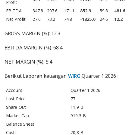
Profit
EBITDA
347.8
207.6
171.1
852.9
59.8
481.6
Net Profit
27.6
73.2
74.8
-1825.0
24.6
12.2
GROSS MARGIN (%): 12.3
EBITDA MARGIN (%): 68.4
NET MARGIN (%): 5.4
Berikut Laporan keuangan
WIRG
Quarter 1 2026 :
Account
Quarter 1 2026
Last Price
77
Share Out
11,9 B
Market Cap.
919,3 B
Balance Sheet
Cash
70,8 B