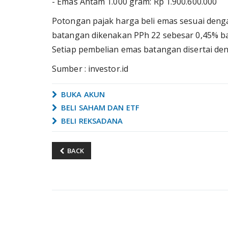
- Emas Antam 1.000 gram: Rp 1.900.600.000
Potongan pajak harga beli emas sesuai den
batangan dikenakan PPh 22 sebesar 0,45% 
Setiap pembelian emas batangan disertai de
Sumber : investor.id
BUKA AKUN
BELI SAHAM DAN ETF
BELI REKSADANA
BACK