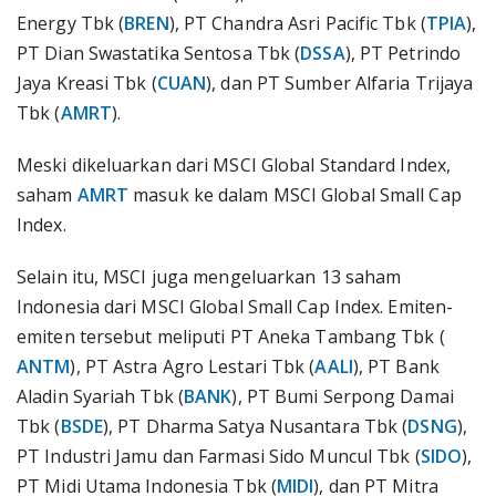
Energy Tbk (
BREN
), PT Chandra Asri Pacific Tbk (
TPIA
),
PT Dian Swastatika Sentosa Tbk (
DSSA
), PT Petrindo
Jaya Kreasi Tbk (
CUAN
), dan PT Sumber Alfaria Trijaya
Tbk (
AMRT
).
Meski dikeluarkan dari MSCI Global Standard Index,
saham
AMRT
masuk ke dalam MSCI Global Small Cap
Index.
Selain itu, MSCI juga mengeluarkan 13 saham
Indonesia dari MSCI Global Small Cap Index. Emiten-
emiten tersebut meliputi PT Aneka Tambang Tbk (
ANTM
), PT Astra Agro Lestari Tbk (
AALI
), PT Bank
Aladin Syariah Tbk (
BANK
), PT Bumi Serpong Damai
Tbk (
BSDE
), PT Dharma Satya Nusantara Tbk (
DSNG
),
PT Industri Jamu dan Farmasi Sido Muncul Tbk (
SIDO
),
PT Midi Utama Indonesia Tbk (
MIDI
), dan PT Mitra