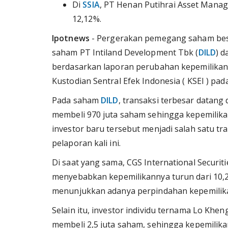
Di
SSIA
, PT Henan Putihrai Asset Mana
12,12%.
Ipotnews
- Pergerakan pemegang saham besar
saham PT Intiland Development Tbk (
DILD
) d
berdasarkan laporan perubahan kepemilikan 
Kustodian Sentral Efek Indonesia ( KSEI ) pada
Pada saham
DILD
, transaksi terbesar datan
membeli 970 juta saham sehingga kepemilika
investor baru tersebut menjadi salah satu tr
pelaporan kali ini.
Di saat yang sama, CGS International Securit
menyebabkan kepemilikannya turun dari 10,2
menunjukkan adanya perpindahan kepemilikan 
Selain itu, investor individu ternama Lo Kh
membeli 2,5 juta saham, sehingga kepemilika