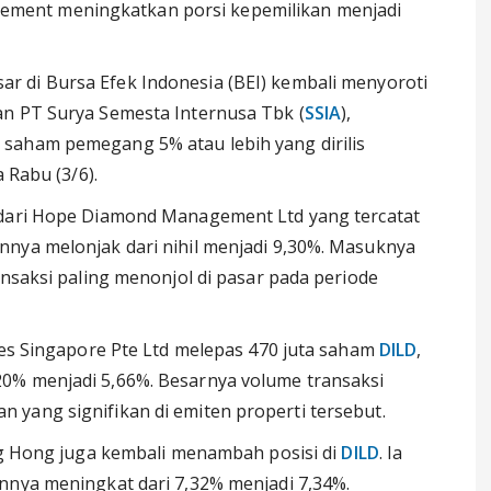
gement meningkatkan porsi kepemilikan menjadi
 di Bursa Efek Indonesia (BEI) kembali menyoroti
an PT Surya Semesta Internusa Tbk (
SSIA
),
saham pemegang 5% atau lebih yang dirilis
 Rabu (3/6).
g dari Hope Diamond Management Ltd yang tercatat
nnya melonjak dari nihil menjadi 9,30%. Masuknya
ansaksi paling menonjol di pasar pada periode
ies Singapore Pte Ltd melepas 470 juta saham
DILD
,
0% menjadi 5,66%. Besarnya volume transaksi
yang signifikan di emiten properti tersebut.
eng Hong juga kembali menambah posisi di
DILD
. Ia
nnya meningkat dari 7,32% menjadi 7,34%.