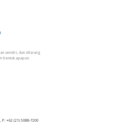
R
an sendiri, dan dilarang
am bentuk apapun.
, P: +62 (21) 5088-7200