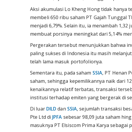
Aksi akumulasi Lo Kheng Hong tidak hanya te
membeli 650 ribu saham PT Gajah Tunggal T
menjadi 6,79%. Selain itu, ia menambah 1,32
membuat porsinya meningkat dari 5,14% menj
Pergerakan tersebut menunjukkan bahwa inves
paling sukses di Indonesia itu masih melanj
telah lama masuk portofolionya.
Sementara itu, pada saham
SSIA
, PT Henan P
saham, sehingga kepemilikannya naik dari 12
kenaikannya relatif terbatas, transaksi ter
institusi terhadap emiten yang bergerak di s
Di luar
DILD
dan
SSIA
, sejumlah transaksi bes
Pte Ltd di
JPFA
sebesar 98,09 juta saham hing
masuknya PT Elsiscom Prima Karya sebagai