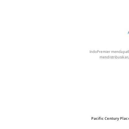
IndoPremier mendapatkan
mendistribusikan
Pacific Century Plac