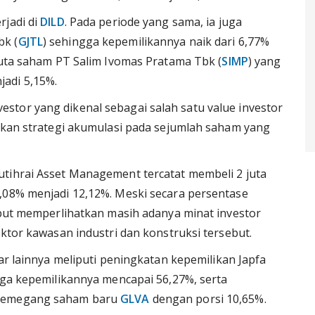
rjadi di
DILD
. Pada periode yang sama, ia juga
bk (
GJTL
) sehingga kepemilikannya naik dari 6,77%
 juta saham PT Salim Ivomas Pratama Tbk (
SIMP
) yang
adi 5,15%.
tor yang dikenal sebagai salah satu value investor
utkan strategi akumulasi pada sejumlah saham yang
utihrai Asset Management tercatat membeli 2 juta
,08% menjadi 12,12%. Meski secara persentase
sebut memperlihatkan masih adanya minat investor
ektor kawasan industri dan konstruksi tersebut.
ar lainnya meliputi peningkatan kepemilikan Japfa
ga kepemilikannya mencapai 56,27%, serta
 pemegang saham baru
GLVA
dengan porsi 10,65%.