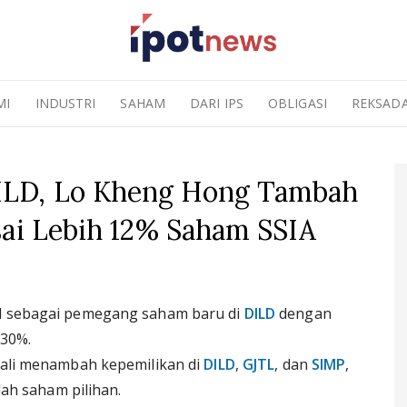
MI
INDUSTRI
SAHAM
DARI IPS
OBLIGASI
REKSAD
LD, Lo Kheng Hong Tambah
sai Lebih 12% Saham SSIA
 sebagai pemegang saham baru di
DILD
dengan
,30%.
ali menambah kepemilikan di
DILD
,
GJTL
, dan
SIMP
,
ah saham pilihan.