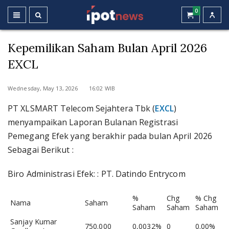
0
Kepemilikan Saham Bulan April 2026
EXCL
Wednesday, May 13, 2026 16:02 WIB
PT XLSMART Telecom Sejahtera Tbk (
EXCL
)
menyampaikan Laporan Bulanan Registrasi
Pemegang Efek yang berakhir pada bulan April 2026
Sebagai Berikut :
Biro Administrasi Efek: : PT. Datindo Entrycom
%
Chg
% Chg
Nama
Saham
Saham
Saham
Saham
Sanjay Kumar
750.000
0,0032%
0
0.00%