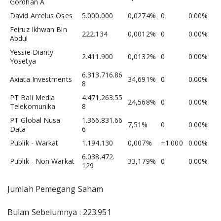
Gordhan A
David Arcelus Oses
5.000.000
0,0274%
0
0.00%
Feiruz Ikhwan Bin
222.134
0,0012%
0
0.00%
Abdul
Yessie Dianty
2.411.900
0,0132%
0
0.00%
Yosetya
6.313.716.86
Axiata Investments
34,691%
0
0.00%
8
PT Bali Media
4.471.263.55
24,568%
0
0.00%
Telekomunika
8
PT Global Nusa
1.366.831.66
7,51%
0
0.00%
Data
6
Publik - Warkat
1.194.130
0,007%
+1.000
0.00%
6.038.472.
Publik - Non Warkat
33,179%
0
0.00%
129
Jumlah Pemegang Saham
Bulan Sebelumnya : 223.951