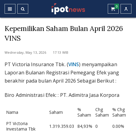
0
Kepemilikan Saham Bulan April 2026
VINS
Wednesday, May 13, 2026 17:13 WIB
PT Victoria Insurance Tbk. (
VINS
) menyampaikan
Laporan Bulanan Registrasi Pemegang Efek yang
berakhir pada bulan April 2026 Sebagai Berikut :
Biro Administrasi Efek: : PT. Adimitra Jasa Korpora
%
Chg
% Chg
Nama
Saham
Saham
Saham
Saham
PT Victoria
1.319.359.03
84,93%
0
0.00%
Investama Tbk