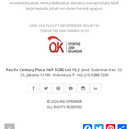
mendistribusikan, mempublikasikan dan/atau mereproduksi lebih
lanjut kepada pihak lain dalam bentuk apapun.
DIKELOLA OLEH PT INDOPREMIER SEKURITAS
TERDAFTAR DAN DIAWASI OLEH
Pacific Century Place 16/F SCBD Lot 10
, Jl. Jend. Sudirman Kav. 52-
53, Jakarta 12190 - Indonesia, P: +62 (21) 5088-7200
© 2026 INDOPREMIER
ALL RIGHTS RESERVED
Facebook
Twitter
Pintere
S