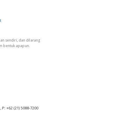
R
an sendiri, dan dilarang
am bentuk apapun.
, P: +62 (21) 5088-7200