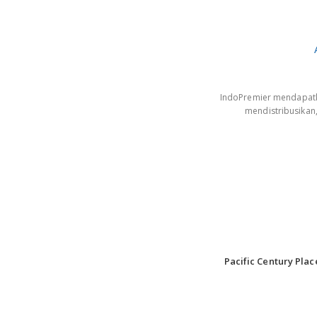
IndoPremier mendapatkan
mendistribusikan
Pacific Century Plac