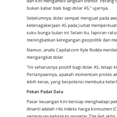
dan kini mengambil langkah ofensif. Perang 
bukan kabar baik bagi dolar AS," ujarnya.
Sebelumnya, dolar sempat menguat pada awa
ketenagakerjaan AS pada Jumat memperkuat
suku bunga bulan ini. Selain itu, laporan rat
meningkatkan ketegangan geopolitik dan me
Namun, analis Capital.com Kyle Rodda menila
mengangkat dolar.
"Ini seharusnya positif bagi dolar AS, tetapi
Pertanyaannya, apakah momentum protes ak
lebih keras, yang berpotensi membuka keterl
Pekan Padat Data
Pasar keuangan kini bersiap menghadapi pek
dinanti adalah rilis indeks harga konsumen 
pertemuan kebijakan moneter The Fed akhir 