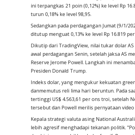
ini terpangkas 21 poin (0,12%) ke level Rp 16.
turun 0,18% ke level 98,95.
Sedangkan pada perdagangan Jumat (9/1/2026)
ditutup menguat 0,13% ke level Rp 16.819 per
Dikutip dari TradingView, nilai tukar dolar 
awal perdagangan Senin, setelah jaksa AS me
Reserve Jerome Powell. Langkah ini menamb
Presiden Donald Trump.
Indeks dolar, yang mengukur kekuatan gree
danmemutus reli lima hari beruntun. Pada sa
tertinggi US$ 4.563,61 per ons troi, setela
tersebut dan Powell merilis pernyataan vide
Kepala strategi valuta asing National Austral
lebih agresif menghadapi tekanan politik. "P