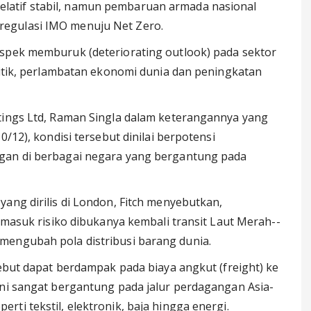
relatif stabil, namun pembaruan armada nasional
 regulasi IMO menuju Net Zero.
ospek memburuk (deteriorating outlook) pada sektor
litik, perlambatan ekonomi dunia dan peningkatan
tings Ltd, Raman Singla dalam keterangannya yang
0/12), kondisi tersebut dinilai berpotensi
ngan di berbagai negara yang bergantung pada
ang dirilis di London, Fitch menyebutkan,
ermasuk risiko dibukanya kembali transit Laut Merah--
mengubah pola distribusi barang dunia.
sebut dapat berdampak pada biaya angkut (freight) ke
ini sangat bergantung pada jalur perdagangan Asia-
ti tekstil, elektronik, baja hingga energi.