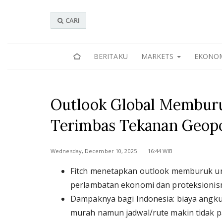
CARI
BERITAKU
MARKETS
EKONO
Outlook Global Memburu
Terimbas Tekanan Geopo
Wednesday, December 10, 2025 16:44 WIB
Fitch menetapkan outlook memburuk untu
perlambatan ekonomi dan proteksionism
Dampaknya bagi Indonesia: biaya angku
murah namun jadwal/rute makin tidak pa