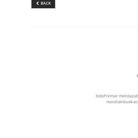
BACK
IndoPremier mendapatkan
mendistribusikan