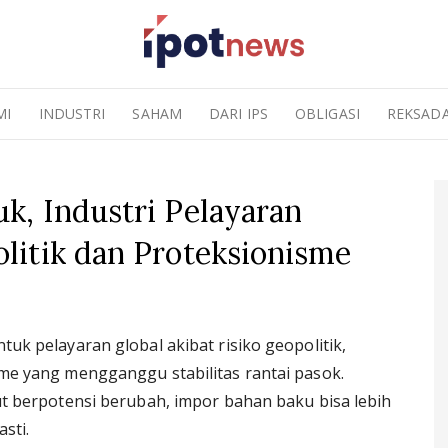
MI
INDUSTRI
SAHAM
DARI IPS
OBLIGASI
REKSAD
k, Industri Pelayaran
litik dan Proteksionisme
k pelayaran global akibat risiko geopolitik,
e yang mengganggu stabilitas rantai pasok.
t berpotensi berubah, impor bahan baku bisa lebih
sti.