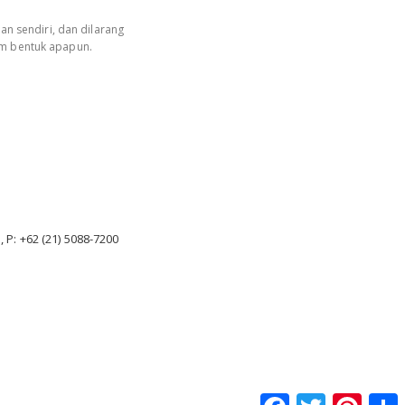
an sendiri, dan dilarang
am bentuk apapun.
, P: +62 (21) 5088-7200
Facebook
Twitter
Pintere
S