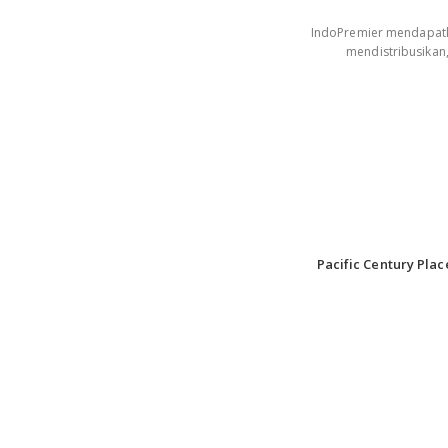
IndoPremier mendapatkan
mendistribusikan
Pacific Century Plac