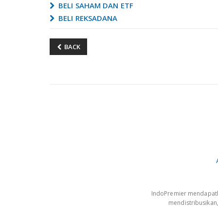
BELI SAHAM DAN ETF
BELI REKSADANA
BACK
IndoPremier mendapatkan
mendistribusikan