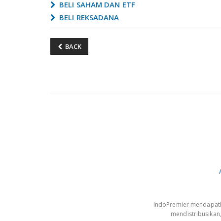
BELI SAHAM DAN ETF
BELI REKSADANA
BACK
IndoPremier mendapatkan
mendistribusikan