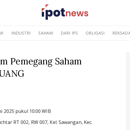
MI
INDUSTRI
SAHAM
DARI IPS
OBLIGASI
REKSAD
um Pemegang Saham
a UANG
ni 2025 pukul 10:00 WIB
htar RT 002, RW 007, Kel. Sawangan, Kec.