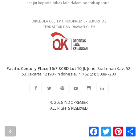
lanjut kepada pihak lain dalam bentuk apapun.
DIKELOLA OLEH PT INDOPREMIER SEKURITAS
TERDAFTAR DAN DIAWASI OLEH
Pacific Century Place 16/F SCBD Lot 10
, Jl. Jend. Sudirman Kav. 52-
53, Jakarta 12190 - Indonesia, P: +62 (21) 5088-7200
© 2026 INDOPREMIER
ALL RIGHTS RESERVED
Facebook
Twitter
Pintere
S