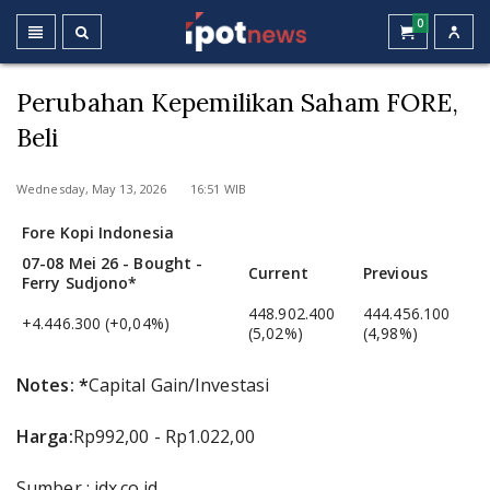
0
Perubahan Kepemilikan Saham FORE,
Beli
Wednesday, May 13, 2026 16:51 WIB
Fore Kopi Indonesia
07-08 Mei 26 - Bought -
Current
Previous
Ferry Sudjono*
448.902.400
444.456.100
+4.446.300 (+0,04%)
(5,02%)
(4,98%)
Notes: *
Capital Gain/Investasi
Harga:
Rp992,00 - Rp1.022,00
Sumber : idx.co.id