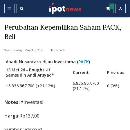
0
Perubahan Kepemilikan Saham PACK,
Beli
Wednesday, May 13, 2026 16:08 WIB
Abadi Nusantara Hijau Investama (
PACK
)
13 Mei 26 - Bought -
H
Current
Previous
Samsudin Andi Arsyad*
6.836.867.700
+6.836.867.700 (+21,12%)
0 (0%)
(21,12%)
Notes: *
Investasi
Harga:
Rp137,00
Sumber : idx.co.id