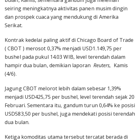
bulan, Kamis, sementara gandum juga melemah
seiring meningkatnya aktivitas panen musim dingin
dan prospek cuaca yang mendukung di Amerika
Serikat.
Kontrak kedelai paling aktif di Chicago Board of Trade
( CBOT ) merosot 0,37% menjadi USD1.149,75 per
bushel pada pukul 14.03 WIB, level terendah dalam
hampir dua bulan, demikian laporan
Reuters,
Kamis
(4/6).
Jagung CBOT melorot lebih dalam sebesar 1,39%
menjadi USD425,75 per bushel, level terendah sejak 20
Februari. Sementara itu, gandum turun 0,64% ke posisi
USD583,50 per bushel, juga mendekati posisi terendah
dua bulan.
Ketiga komoditas utama tersebut tercatat berada di