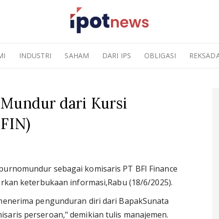
MI
INDUSTRI
SAHAM
DARI IPS
OBLIGASI
REKSAD
 Mundur dari Kursi
BFIN)
purnomundur sebagai komisaris PT BFI Finance
sarkan keterbukaan informasi,Rabu (18/6/2025).
 menerima pengunduran diri dari BapakSunata
saris perseroan," demikian tulis manajemen.