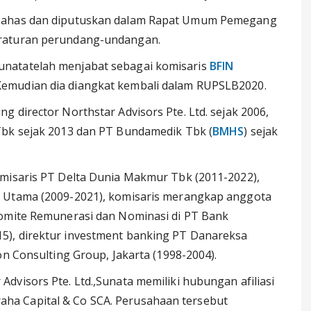
ibahas dan diputuskan dalam Rapat Umum Pemegang
eraturan perundang-undangan.
natatelah menjabat sebagai komisaris
BFIN
emudian dia diangkat kembali dalam RUPSLB2020.
 director Northstar Advisors Pte. Ltd. sejak 2006,
Tbk sejak 2013 dan PT Bundamedik Tbk (
BMHS
) sejak
omisaris PT Delta Dunia Makmur Tbk (2011-2022),
i Utama (2009-2021), komisaris merangkap anggota
Komite Remunerasi dan Nominasi di PT Bank
5), direktur investment banking PT Danareksa
on Consulting Group, Jakarta (1998-2004).
dvisors Pte. Ltd.,Sunata memiliki hubungan afiliasi
a Capital & Co SCA. Perusahaan tersebut