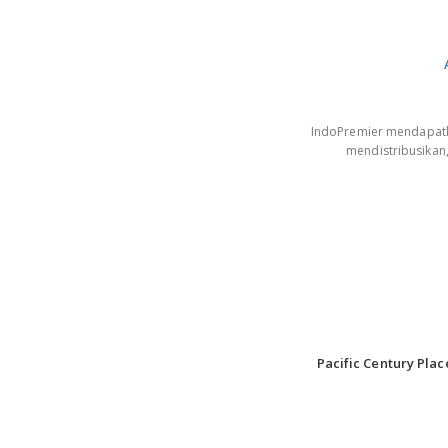
IndoPremier mendapatkan
mendistribusikan
Pacific Century Plac