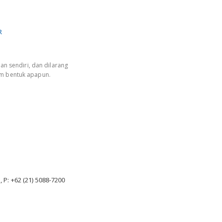
R
an sendiri, dan dilarang
am bentuk apapun.
, P: +62 (21) 5088-7200