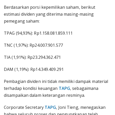
Berdasarkan porsi kepemilikan saham, berikut
estimasi dividen yang diterima masing-masing
pemegang saham:
TPAG (94,93%): Rp1.158.081.859.111
TNC (1,97%): Rp24.007.901.577
TIA (1,91%): Rp23.294.362.471
DAM (1,19%): Rp14.349.409.291
Pembagian dividen ini tidak memiliki dampak material
terhadap kondisi keuangan
TAPG
, sebagaimana
disampaikan dalam keterangan resminya.
Corporate Secretary
TAPG
, Joni Tieng, menegaskan
bahwa seluruh proses dan pengungkapan telah