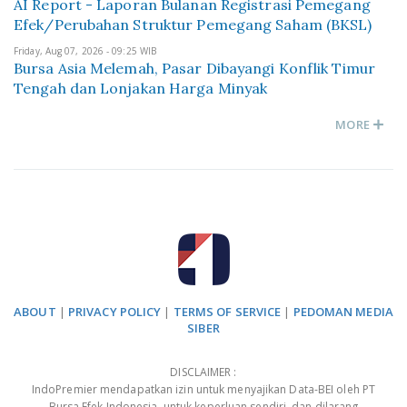
AI Report - Laporan Bulanan Registrasi Pemegang
Efek/Perubahan Struktur Pemegang Saham (BKSL)
Friday, Aug 07, 2026 - 09:25 WIB
Bursa Asia Melemah, Pasar Dibayangi Konflik Timur
Tengah dan Lonjakan Harga Minyak
MORE
ABOUT
|
PRIVACY POLICY
|
TERMS OF SERVICE
|
PEDOMAN MEDIA
SIBER
DISCLAIMER :
IndoPremier mendapatkan izin untuk menyajikan Data-BEI oleh PT
Bursa Efek Indonesia, untuk keperluan sendiri, dan dilarang