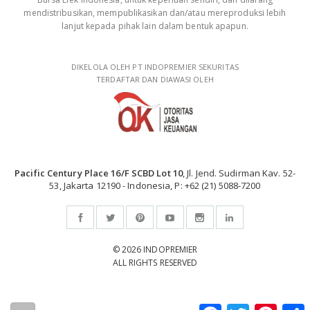
mendistribusikan, mempublikasikan dan/atau mereproduksi lebih
lanjut kepada pihak lain dalam bentuk apapun.
DIKELOLA OLEH PT INDOPREMIER SEKURITAS
TERDAFTAR DAN DIAWASI OLEH
Pacific Century Place 16/F SCBD Lot 10
, Jl. Jend. Sudirman Kav. 52-
53, Jakarta 12190 - Indonesia, P: +62 (21) 5088-7200
© 2026 INDOPREMIER
ALL RIGHTS RESERVED
Facebook
Twitter
Pintere
S