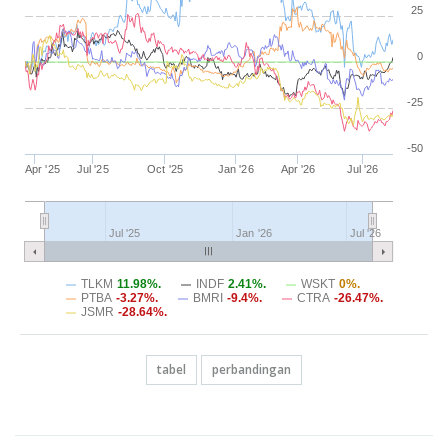
25
0
-25
-50
Apr '25
Jul '25
Oct '25
Jan '26
Apr '26
Jul '26
Jul '25
Jan '26
Jul '26
TLKM
11.98%.
INDF
2.41%.
WSKT
0%.
PTBA
-3.27%.
BMRI
-9.4%.
CTRA
-26.47%.
JSMR
-28.64%.
tabel
perbandingan