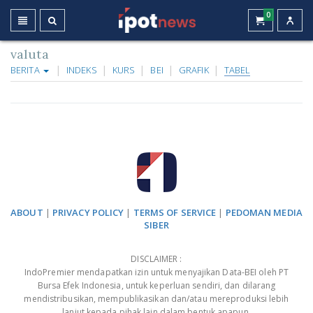
0
valuta
BERITA
INDEKS
KURS
BEI
GRAFIK
TABEL
ABOUT
|
PRIVACY POLICY
|
TERMS OF SERVICE
|
PEDOMAN MEDIA
SIBER
DISCLAIMER :
IndoPremier mendapatkan izin untuk menyajikan Data-BEI oleh PT
Bursa Efek Indonesia, untuk keperluan sendiri, dan dilarang
mendistribusikan, mempublikasikan dan/atau mereproduksi lebih
lanjut kepada pihak lain dalam bentuk apapun.