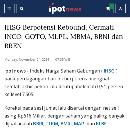
0
IHSG Berpotensi Rebound, Cermati
INCO, GOTO, MLPL, MBMA, BBNI dan
BREN
Monday, November 04, 2024 07:35 WIB
Ipotnews
- Indeks Harga Saham Gabungan (
IHSG
)
pada perdagangan hari ini berpotensi menguat,
setelah akhir pekan lalu ditutup melemah 0,91 persen
ke level 7.505.
Koreksi pada sesi Jumat lalu disertai dengan net sell
asing Rp616 Miliar, dengan saham yang paling banyak
dijual adalah
BBRI
,
TLKM
,
BMRI
,
MAPI
dan
KLBF
.