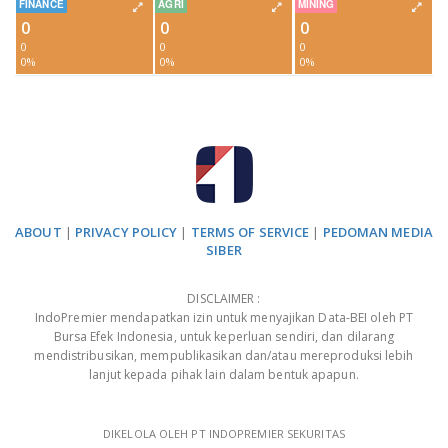
FINANCE
AGRI
MINING
0
0
0
0
0
0
0%
0%
0%
ABOUT
|
PRIVACY POLICY
|
TERMS OF SERVICE
|
PEDOMAN MEDIA
SIBER
DISCLAIMER :
IndoPremier mendapatkan izin untuk menyajikan Data-BEI oleh PT
Bursa Efek Indonesia, untuk keperluan sendiri, dan dilarang
mendistribusikan, mempublikasikan dan/atau mereproduksi lebih
lanjut kepada pihak lain dalam bentuk apapun.
DIKELOLA OLEH PT INDOPREMIER SEKURITAS