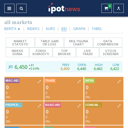
0
all markets
BERITA
INDEKS
KURS
BEI
GRAFIK
TABEL
MARKET
TABLE GAIN
MULTIGUNA
DATA
STATISTIC
OR LOSS
CHART
COMPARISON
INDEKS
FOREX
TOP
LIVE
STOCK
DUNIA
KOMODITI
BROKER
TRADE
SCREENER
PREV
OPEN
HIGH
LOW
+41
6,450
JCI
6,409
6,440
6,462
6,422
+0.64%
MISC-IND
TRADE
INFRA
0
0
0
0
0
0
0%
0%
0%
PROPERTY
BASIC-IND
CONSUMER
0
0
0
0
0
0
0%
0%
0%